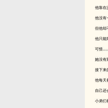
他靠在
他没有
但他却
他只能
可惜…
她没有
接下来
他每天
自己还
小弟们