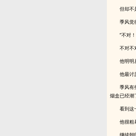
但却不
季风觉
“不对！
不对不
他明明
他最讨厌
季风有
烟盒已经潮
看到这
他很粗
继续朝