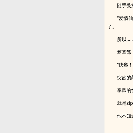
随手丢
“爱情
了。
所以…
笃笃笃
“快递！
突然的
季风的
就是zi
他不知