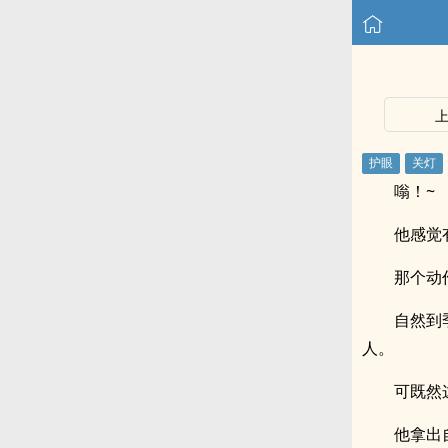
嗡！~
他感觉
那个动
自然到
人。
可既然
他拿出