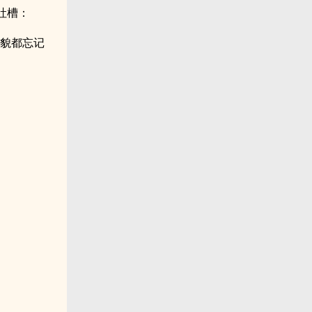
吐槽：
相貌都忘记