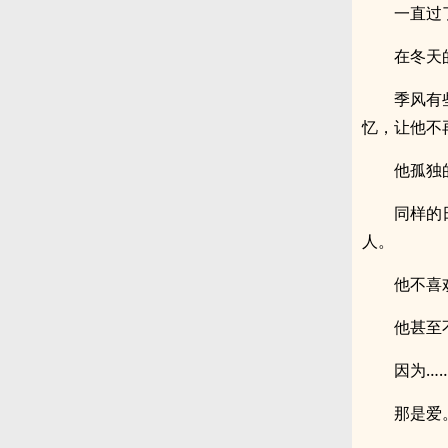
一直过
在冬天
季风有
忆，让他不
他孤独
同样的
人。
他不喜
他甚至
因为…
那是爱