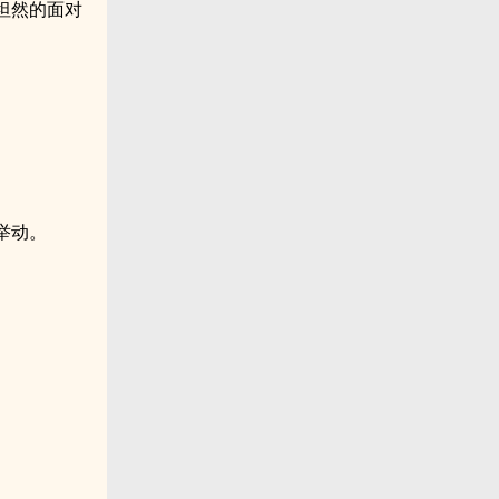
坦然的面对
举动。