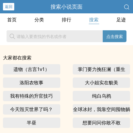
搜索小说页面
返回
首页
分类
排行
搜索
足迹
点击搜索
大家都在搜索
遗物（古言1v1）
掌门要力挽狂澜（重生
NPH)
洛阳农牧事
大小姐实在貌美
我有特殊的升官技巧
纯白乌鸦
今天毁灭世界了吗？
全球冰封，我靠空间囤物躺
平
半昼
想要问问你敢不敢