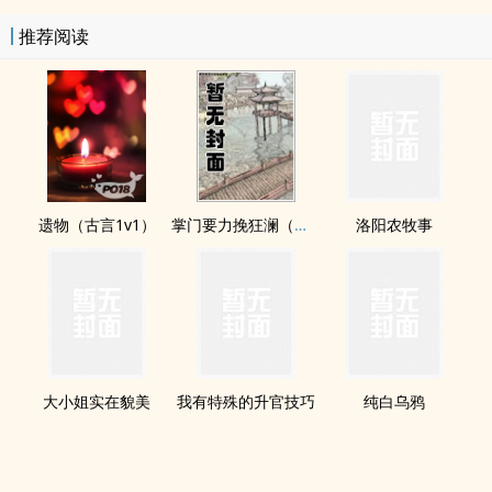
推荐阅读
遗物（古言1v1）
掌门要力挽狂澜（重生NPH)
洛阳农牧事
大小姐实在貌美
我有特殊的升官技巧
纯白乌鸦