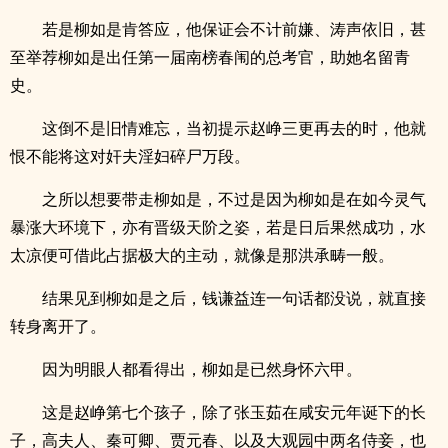
若是柳如是肯答应，他保证会不计前嫌、涛声依旧，甚
至举荐柳如是出任第一届南榜春闱的总考官，助她名留青
史。
这倒不是旧情难忘，当初提示赵峥三更再去的时，他就
恨不能将这对奸夫淫妇碎尸万段。
之所以想要带走柳如是，不过是因为柳如是在如今灵气
暴涨大环境下，亦有晋级天阶之姿，若是日后果然成功，水
太凉便可借此占据极大的主动，就像是那洪承畴一般。
结果见到柳如是之后，钱谦益连一句话都没说，就直接
转身离开了。
因为明眼人都看得出，柳如是已然身怀六甲。
这是赵峥第七个孩子，除了张玉茹在咸安元年诞下的长
子，高夫人、秦可卿、贾元春、以及大观园中两名侍妾，也