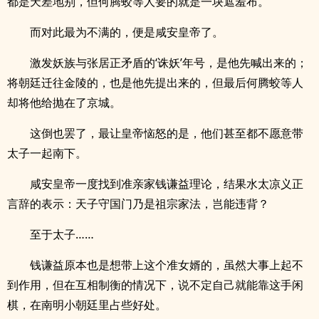
都是天差地别，但何腾蛟等人要的就是一块遮羞布。
而对此最为不满的，便是咸安皇帝了。
激发妖族与张居正矛盾的‘诛妖’年号，是他先喊出来的；
将朝廷迁往金陵的，也是他先提出来的，但最后何腾蛟等人
却将他给抛在了京城。
这倒也罢了，最让皇帝恼怒的是，他们甚至都不愿意带
太子一起南下。
咸安皇帝一度找到准亲家钱谦益理论，结果水太凉义正
言辞的表示：天子守国门乃是祖宗家法，岂能违背？
至于太子……
钱谦益原本也是想带上这个准女婿的，虽然大事上起不
到作用，但在互相制衡的情况下，说不定自己就能靠这手闲
棋，在南明小朝廷里占些好处。