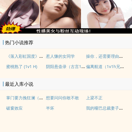
热门小说推荐
《落入彩虹国度》穿越+西幻+言情
操你，还需要理由吗？(校园H)
惹人慊的女同学
阴阳悬壶录（古言1v1H）
偏离航道（1v1h兄妹骨科bg）
蜜桃熟了 (1v1 H)
最近入库小说
掌门要力挽狂澜（重生NPH)
想要问问你敢不敢
上梁不正
我的哑巴总裁妻子（双A）
破窗效应
半坏