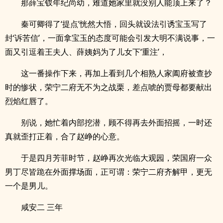
那薛宝钗年纪尚幼，难道她家里就没别人能顶上来了？
秦可卿得了‘提点’恍然大悟，回头就设法引诱宝玉写了
封‘诉苦信’，一面拿宝玉的态度可能会引发大明不满说事，一
面又引逗着王夫人、薛姨妈为了儿女下‘重注’，
这一番操作下来，再加上看到几个相熟人家阖府被查抄
时的惨状，荣宁二府无不为之战栗，差点唬的贾母都要献出
烈焰红唇了。
别说，她忙着内部挖潜，顾不得再去外面招摇，一时还
真就歪打正着，合了赵峥的心意。
于是四月芳菲时节，赵峥再次光临大观园，荣国府一众
男丁尽皆跪在外面撑场面，正可谓：荣宁二府齐解甲，更无
一个是男儿。
咸安二 三年