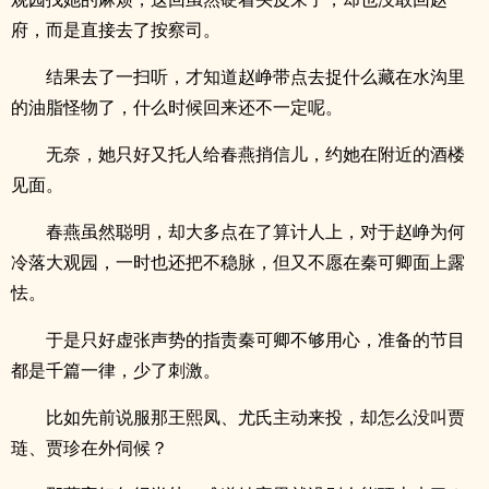
府，而是直接去了按察司。
结果去了一扫听，才知道赵峥带点去捉什么藏在水沟里
的油脂怪物了，什么时候回来还不一定呢。
无奈，她只好又托人给春燕捎信儿，约她在附近的酒楼
见面。
春燕虽然聪明，却大多点在了算计人上，对于赵峥为何
冷落大观园，一时也还把不稳脉，但又不愿在秦可卿面上露
怯。
于是只好虚张声势的指责秦可卿不够用心，准备的节目
都是千篇一律，少了刺激。
比如先前说服那王熙凤、尤氏主动来投，却怎么没叫贾
琏、贾珍在外伺候？