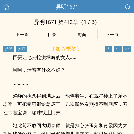
异明1671
异明1671 第412章（1 / 3）
上一章
目录
封面
下一页
〔加入书签〕
再要让他去抢洪承畴的女人……
呵呵，活着有什么不好？
…………
赵峥的执念得到满足后，他连着半月在观星楼上了乐不
思蜀，可把秦可卿给急坏了，几次联络春燕得不到回应，索
性带着宝珠、瑞珠找上门来。
她此前不敢回大明京师，就是担心张玉茹和青霞因为大
观园找她的麻烦，这回虽然硬着头皮来了，却也没敢回赵