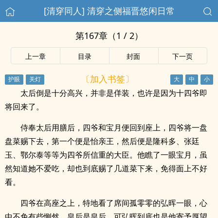
[清穿同人] 清穿之侧福晋悠闲日常
第167章（1 / 2）
上一章
目录
封面
下一页
〔加入书签〕
太后倒是十分高兴，并非是佯装，也许是因为十四爷即
将回来了。
侍奉太后用膳后，四爷和宝月便回到座上，四爷将一盘
盘菜赐下去，第一个便是怡亲王，然后便是隆科多、张廷
玉、鄂尔泰等等为四爷所信重的大臣。他瞧了一眼宝月，虽
然知道她不爱吃，却也到底赐了几道菜下来，免得面上不好
看。
四爷在高座之上，特地看了席间孤零零的弘晖一眼，心
中不免有些恻然。皇后是皇后，可弘晖到底也是他寄予厚望