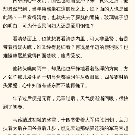
四爷的心中发沉，面色也渐渐凝滞下来，良久之后，他
却忽然想到，当年康熙坐在这御座之上，瞧下面的人也是如
此吗？一旦看得清楚，也就失去了朦胧的遮掩，玻璃镜子照
的明白，可为什么民间妇人还是爱用铜镜？
看清楚面上，也就想要看清楚内里，可人非圣贤，若是
带着猜疑去瞧，谁又经得起细看？何况是年迈的康熙呢？也
难怪康熙总觉得四面楚歌，腹背受敌。
他转头瞧向阿午，却见他也平静地看着弘晖的方向，方
才弘晖那儿发生的一切显然都被阿午尽收眼底，四爷霎时眉
头紧蹙，心中知道有些东西不能再拖了。
年节过后便是元宵，元宵过后，天气便渐渐回暖，很快
到了初春。
马蹄踏过初融的冰雪，十四爷带着大军得胜归朝，宝月
扶着太后在四爷身后几步，瞧见天边那结驷连骑的军马带起