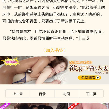
的，你我易之从严，乃为整饬人心风俗，使之上下一新，只
可暂行一时，诸弊革除之后，仍需再更法度。”他转着手上的
珠串，从前那串碧玺上头的缀子都脱了，宝月送了他新的，
可旧的他也舍不得丢，只要她打了新的缀子安上。
“储君是国本，臣弟不该议论此事，也不知道谁更合适，
只是法统在此，臣弟只怕届时平生动荡啊。”十三叹
〔加入书签〕
上一章
目录
封面
下一页