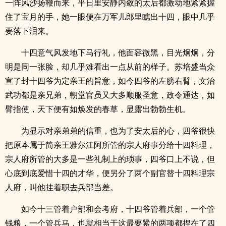
一阵风沙扬鞭而来，平日里安静内敛的太后都激动地紧紧握
住了宝月的手，她一眼便在万军儿郎里瞧出十四，眼中几乎
要落下泪来。
十四意气风发地下马行礼，他面容微黑，目光炯炯，分
明是同一张脸，却几乎难看出一点从前的样子。苏培盛当众
宣了封十四爷为定亲王的旨意，如今四爷的左膀右臂，文治
武功都是亲兄弟，朝堂官员又大多顺服圣意，政令通达，如
臂指使，天下便有如焕发的春草，显露出勃勃生机。
为显示对亲弟弟的信重，也为了安太后的心，四爷很快
把原本属于简亲王雅尔江阿所管的宗人府事分给十四料理，
宗人府所管的大多是一些礼制上的琐事，四爷口上不说，但
心底到底爱惜十四的才华，便另分了两个副官替十四料理宗
人府，叫他挂着职去兵部当差。
如今十三管着户部和会考府，十四爷管着兵部，一个管
钱粮，一个管兵马，也就相当于这最要紧的两项都捏在了四