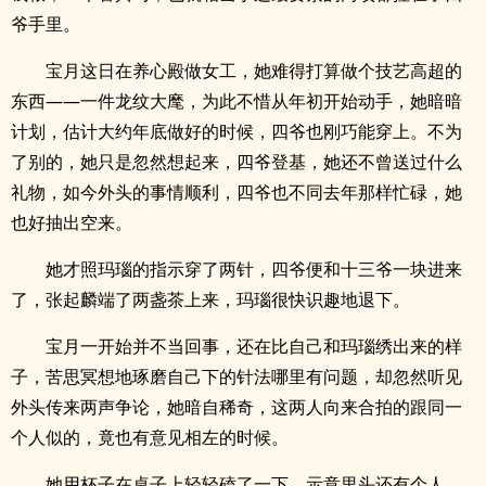
爷手里。
宝月这日在养心殿做女工，她难得打算做个技艺高超的
东西——一件龙纹大麾，为此不惜从年初开始动手，她暗暗
计划，估计大约年底做好的时候，四爷也刚巧能穿上。不为
了别的，她只是忽然想起来，四爷登基，她还不曾送过什么
礼物，如今外头的事情顺利，四爷也不同去年那样忙碌，她
也好抽出空来。
她才照玛瑙的指示穿了两针，四爷便和十三爷一块进来
了，张起麟端了两盏茶上来，玛瑙很快识趣地退下。
宝月一开始并不当回事，还在比自己和玛瑙绣出来的样
子，苦思冥想地琢磨自己下的针法哪里有问题，却忽然听见
外头传来两声争论，她暗自稀奇，这两人向来合拍的跟同一
个人似的，竟也有意见相左的时候。
她用杯子在桌子上轻轻磕了一下，示意里头还有个人，