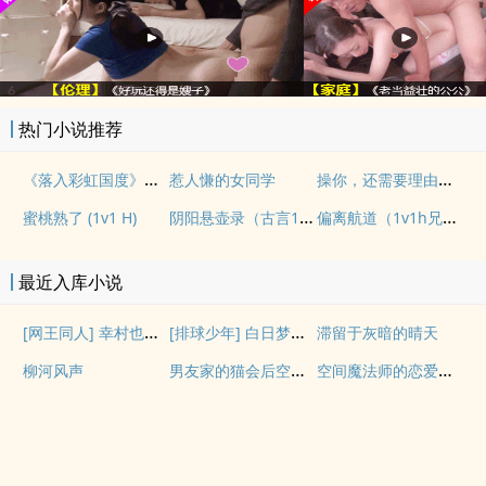
热门小说推荐
《落入彩虹国度》穿越+西幻+言情
操你，还需要理由吗？(校园H)
惹人慊的女同学
阴阳悬壶录（古言1v1H）
偏离航道（1v1h兄妹骨科bg）
蜜桃熟了 (1v1 H)
最近入库小说
[网王同人] 幸村也会搞暗恋吗
[排球少年] 白日梦想家
滞留于灰暗的晴天
男友家的猫会后空翻吗？
空间魔法师的恋爱事故
柳河风声