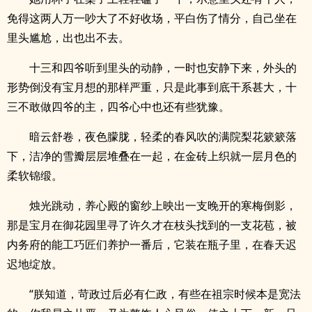
免得这两人万一吵大了不好收场，平白伤了情分，自己坐在
里头尴尬，出也出不去。
十三和四爷听到里头的动静，一时也安静下来，外头的
形势倒没有宝月想的那样严重，只是此事到底干系甚大，十
三不敢做四爷的主，四爷心中也还有些犹豫。
暗云舒卷，夜色朦胧，轻柔的春风吹的满院梨花簌簌落
下，洁净的雪瓣层层堆叠在一起，在金砖上织就一层月色的
柔软锦缎。
烛光跳动，养心殿的窗纱上映出一支晚开的寒梅倒影，
那是宝月在御花园里寻了许久才在枝头找到的一支花苞，被
内务府的能工巧匠们养护一番后，它装在瓶子里，在春天迟
迟地绽放。
“朕知道，苛政过后必有仁政，有些在祖宗时候本是宽法