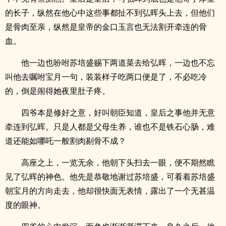
的长子，纵然在他心中这些事都扯不到弘晖头上去，但他们
是骨肉至亲，纵然是皇帝的金口玉言也无法割开牵连的骨
血。
他一边也吩咐苏培盛赐下两道菜去给弘晖，一边也不忘
叫他去嘱咐宝月一句，装装样子吃两口便是了，不必吃冷
的，倒是闹得她夜里肚子疼。
四爷本是修好之意，好叫朝臣知道，皇后之事他并无意
牵连到弘晖。只是人都是父母生养，谁也不是铁石心肠，难
道还能如哪吒一般割肉剔骨不成？
高座之上，一览无余，他朝下头扫去一眼，便不期然瞧
见了弘晖的神色。他先是恭敬地谢过苏培盛，可看着苏培盛
朝宝月的方向走去，他却很快面无表情，露出了一个无甚温
度的眼神。