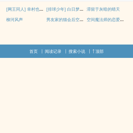
[网王同人] 幸村也会搞暗恋吗
[排球少年] 白日梦想家
滞留于灰暗的晴天
男友家的猫会后空翻吗？
空间魔法师的恋爱事故
柳河风声
首页
阅读记录
搜索小说
顶部