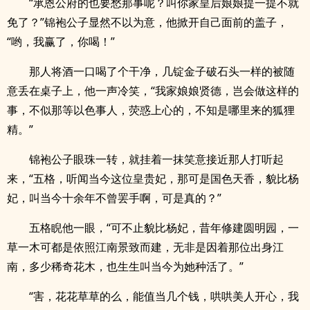
“承恩公府的也要愁那事呢？叫你家皇后娘娘提一提不就
免了？”锦袍公子显然不以为意，他掀开自己面前的盖子，
“哟，我赢了，你喝！”
那人将酒一口喝了个干净，几锭金子破石头一样的被随
意丢在桌子上，他一声冷笑，“我家娘娘贤德，岂会做这样的
事，不似那等以色事人，荧惑上心的，不知是哪里来的狐狸
精。”
锦袍公子眼珠一转，就挂着一抹笑意接近那人打听起
来，“五格，听闻当今这位皇贵妃，那可是国色天香，貌比杨
妃，叫当今十余年不曾罢手啊，可是真的？”
五格睨他一眼，“可不止貌比杨妃，昔年修建圆明园，一
草一木可都是依照江南景致而建，无非是因着那位出身江
南，多少稀奇花木，也生生叫当今为她种活了。”
“害，花花草草的么，能值当几个钱，哄哄美人开心，我