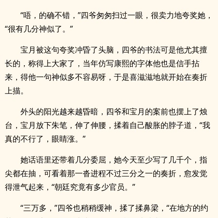
“唔，的确不错，”四爷匆匆扫过一眼，很卖力地夸奖她，
“很有几分神似了。”
宝月被这句夸奖冲昏了头脑，四爷的书法可是他尤其擅
长的，称得上大家了，当年仿写康熙的字体他也是信手拈
来，得他一句神似多不容易呀，于是喜滋滋地就开始在奏折
上描。
外头的阳光越来越昏暗，四爷和宝月的案前也摆上了烛
台，宝月放下朱笔，伸了伸腰，揉着自己酸胀的脖子道，“我
真的不行了，眼睛涨。”
她话语里还带着几分委屈，她今天至少写了几千个，指
尖都在抽，可看着那一沓进程不过三分之一的奏折，愈发觉
得泄气起来，“朝廷究竟有多少官员。”
“三万多，”四爷也稍稍缓神，揉了揉鼻梁，“在地方的约