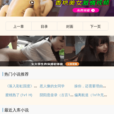
上一章
目录
封面
下一页
热门小说推荐
《落入彩虹国度》穿越+西幻+言情
操你，还需要理由吗？(校园H)
惹人慊的女同学
阴阳悬壶录（古言1v1H）
偏离航道（1v1h兄妹骨科bg）
蜜桃熟了 (1v1 H)
最近入库小说