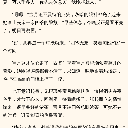
莫一万八千多人，你先去休息罢，我晚些就来。”
“嗯嗯，”宝月迫不及待的点头，灰暗的眼神都亮了起来，
她凑上去亲一亲四爷的脸颊，“早些休息，今晚反正是看不完
了，明日再说罢。”
“好，我再过一个时辰就来。”四爷无奈，笑着同她约好一
个时间。
宝月这才放心走了，四爷注视着宝月被玛瑙领着离开的
背影，她困得连路都看不清了，只知道一味地跟着玛瑙走，
险些在高高的门槛上摔了一跤。
他下意识起身，见玛瑙将宝月稳稳扶住，慢慢消失在夜
色里，才放下心来，回到座上接着瞧折子。张起麟立刻悄悄
端来一盏早备好的浓茶，宝月不许四爷总喝浓茶，可她不在
的时候，谁又能管的住皇帝呢。
“找个人查查，外头说你们娘娘奢靡的流言是怎么回事。”