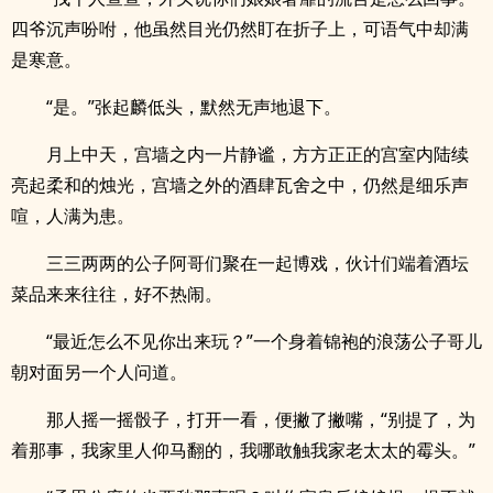
四爷沉声吩咐，他虽然目光仍然盯在折子上，可语气中却满
是寒意。
“是。”张起麟低头，默然无声地退下。
月上中天，宫墙之内一片静谧，方方正正的宫室内陆续
亮起柔和的烛光，宫墙之外的酒肆瓦舍之中，仍然是细乐声
喧，人满为患。
三三两两的公子阿哥们聚在一起博戏，伙计们端着酒坛
菜品来来往往，好不热闹。
“最近怎么不见你出来玩？”一个身着锦袍的浪荡公子哥儿
朝对面另一个人问道。
那人摇一摇骰子，打开一看，便撇了撇嘴，“别提了，为
着那事，我家里人仰马翻的，我哪敢触我家老太太的霉头。”