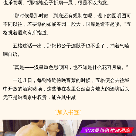
也乐意啊。”那锦袍公子折扇一展，很是不以为意。
“那时候是那时候，到底还有规制在呢，现下的圆明园可
不同以往，若要修的如畅春园一般大，国库是造不起喽。”五
格挑着眉意有所指道。
五格这话一出，那锦袍公子连骰子也不丢了，抽着气喃
喃自语。
“真是——汉皇重色思倾国，也不知是什么花容月貌。”
一连几日，每到将近傍晚宵禁的时候，五格便会去往城
中开放的酒家赌场，这些能在夜里公然点亮烛火的酒坊后头
无不是站着京中权贵，能在其中聚
〔加入书签〕