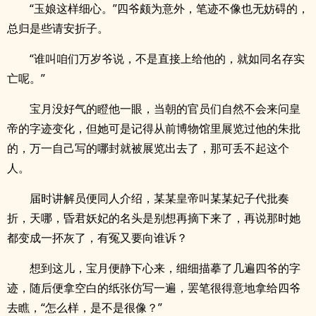
“玉娘这样细心。”四爷颇为意外，笔迹不像也无妨碍的，
总归是些请安折子。
“谁叫咱们万岁爷说，不是直接上给他的，就如同名存实
亡呢。”
宝月没好气的瞪他一眼，当朝的官员们自然不会来问皇
帝的字迹变化，但她可是记得从前博物馆里展览过他的朱批
的，万一自己写的哪封就被展览出去了，那可丢不起这个
人。
届时讲解员便同人介绍，某某皇帝叫某某妃子代批奏
折，天哪，昏君妖妃的名头是别想再摘下来了，再说那时她
都变成一抔灰了，有冤又要向谁诉？
想到这儿，宝月便静下心来，细细描摹了几遍四爷的字
迹，随后便拿空白的纸张仿写一遍，罢笔很得意地拿给四爷
去瞧，“怎么样，是不是很像？”