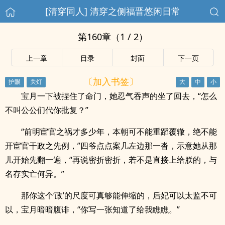
[清穿同人] 清穿之侧福晋悠闲日常
第160章（1 / 2）
上一章
目录
封面
下一页
〔加入书签〕
宝月一下被捏住了命门，她忍气吞声的坐了回去，“怎么
不叫公公们代你批复？”
“前明宦官之祸才多少年，本朝可不能重蹈覆辙，绝不能
开宦官干政之先例，”四爷点点案几左边那一沓，示意她从那
儿开始先翻一遍，“再说密折密折，若不是直接上给朕的，与
名存实亡何异。”
那你这个‘政’的尺度可真够能伸缩的，后妃可以太监不可
以，宝月暗暗腹诽，“你写一张知道了给我瞧瞧。”