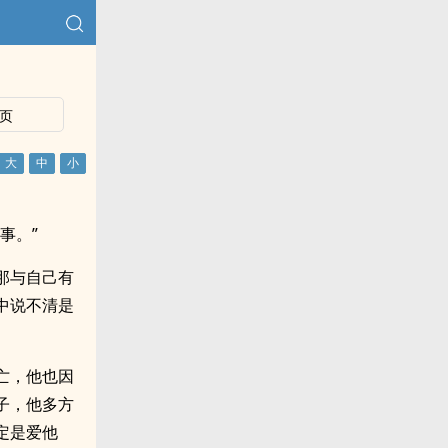
页
事。”
那与自己有
中说不清是
亡，他也因
子，他多方
定是爱他