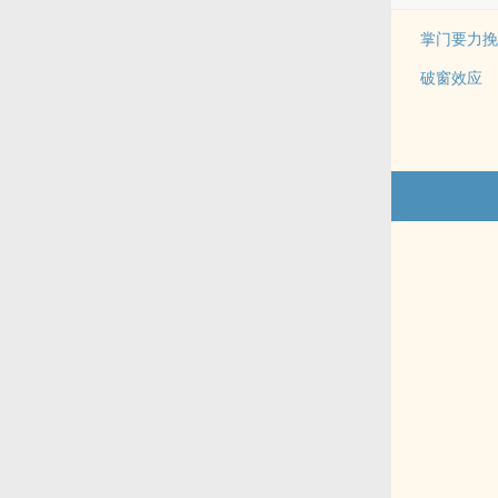
掌门要力挽
破窗效应