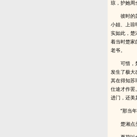
琼，护她周
彼时的
小姐、上琼
实如此，楚
着当时楚家
老爷。
可惜，
发生了极大
其在得知苏
仕途才作罢
进门，还美
“那当
楚湘点