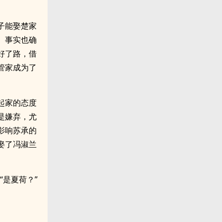
子能娶楚家
。事实也确
好了路，借
管家成为了
起家的态度
是嫌弃，尤
影响苏承的
娶了冯淑兰
“是夏荷？”