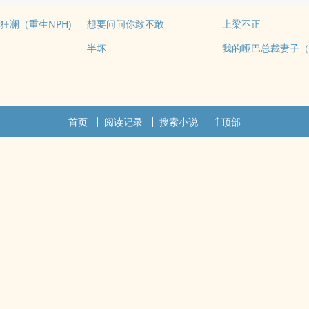
狂澜（重生NPH)
想要问问你敢不敢
上梁不正
半坏
我的哑巴总裁妻子（
首页
阅读记录
搜索小说
顶部