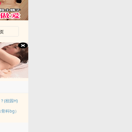
页
(校园H)
妹骨科bg）