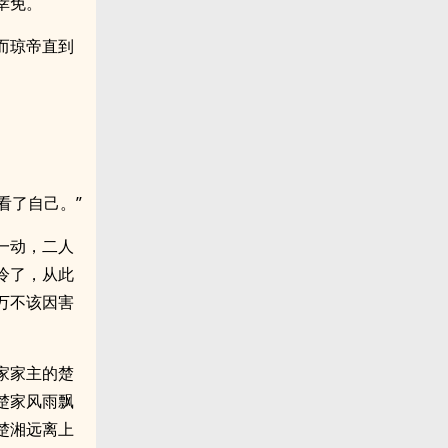
幸免。
而琼帝直到
看了自己。”
一动，二人
冷了，从此
万不该因害
家家主的楚
楚家风雨飘
楚湘远离上