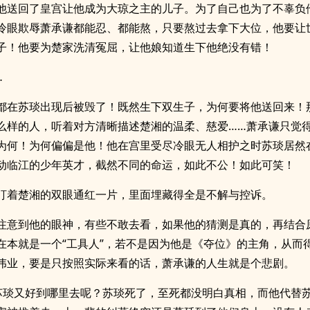
他送回了皇宫让他成为大琼之主的儿子。为了自己也为了不辜负
冷眼欺辱萧承谦都能忍、都能熬，只要熬过去拿下大位，他要让
子！他要为楚家洗清冤屈，让他娘知道生下他绝没有错！
…
都在苏琰出现后被毁了！既然生下双生子，为何要将他送回来！
么样的人，听着对方清晰描述楚湘的温柔、慈爱……萧承谦只觉
为何！为何偏偏是他！他在宫里受尽冷眼无人相护之时苏琰居然
动临江的少年英才，截然不同的命运，如此不公！如此可笑！
盯着楚湘的双眼通红一片，里面埋藏得全是不解与控诉。
注意到他的眼神，有些不敢去看，如果他的猜测是真的，再结合
在本就是一个“工具人”，若不是因为他是《夺位》的主角，从而
伟业，要是只按照实际来看的话，萧承谦的人生就是个悲剧。
苏琰又好到哪里去呢？苏琰死了，至死都没明白真相，而他代替