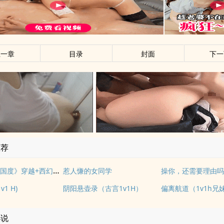
上一章
目录
封面
下一
推荐
《落入彩虹国度》穿越+西幻+言情
惹人慊的女同学
操你，还需要理由吗？
1 H)
阴阳悬壶录（古言1v1H）
偏离航道（1v1h兄
小说