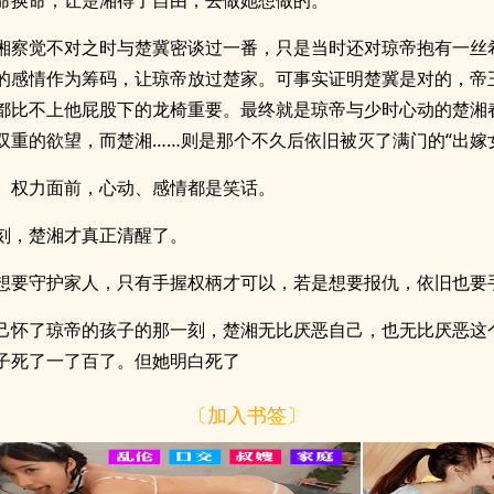
命换命，让楚湘得了自由，去做她想做的。
湘察觉不对之时与楚冀密谈过一番，只是当时还对琼帝抱有一丝
的感情作为筹码，让琼帝放过楚家。可事实证明楚冀是对的，帝
都比不上他屁股下的龙椅重要。最终就是琼帝与少时心动的楚湘
双重的欲望，而楚湘……则是那个不久后依旧被灭了满门的“出嫁
、权力面前，心动、感情都是笑话。
刻，楚湘才真正清醒了。
想要守护家人，只有手握权柄才可以，若是想要报仇，依旧也要
己怀了琼帝的孩子的那一刻，楚湘无比厌恶自己，也无比厌恶这
子死了一了百了。但她明白死了
〔加入书签〕