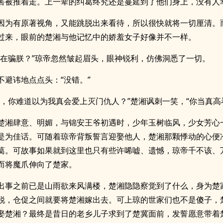
害被推着走。上一辈的纠葛终究还是蔓延到了他们身上，没有人
因为有原著视角，又能跳脱出来看待，所以很快就将一切厘清。
过来，眼前的楚湘与他记忆中的娇羞女子好像并不一样。
直在骗朕？”琼帝忽然皱起眉头，眼神锐利，仿佛洞悉了一切。
不避讳地点点头：“没错。”
钰，你难道以为我真会爱上灭门仇人？”楚湘讽刺一笑，“你当真高
楚湘肆意、明媚，与锦安王爷初遇时，少年玉树临风，少女芳心
是为佳话。可随着琼帝背叛誓言迎娶他人，楚湘那颗悸动的心便
葛。可故事如果就到这里也只有些许唏嘘、遗憾，琼帝千不该、
而将魔爪伸向了楚家。
出事之前已是山雨欲来风满楼，楚湘隐隐察觉到了什么，身为楚
锐，仓促之间就要将楚湘嫁出去。可上琼的世家们也不是傻子，
娶楚湘？最终是昔日的老乡儿子求到了楚冀面前，发誓愿意带着