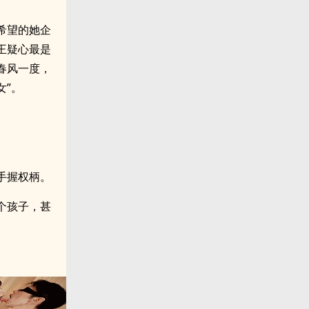
希望的她企
王疑心最是
春风一度，
女”。
手握权柄。
个孩子，甚