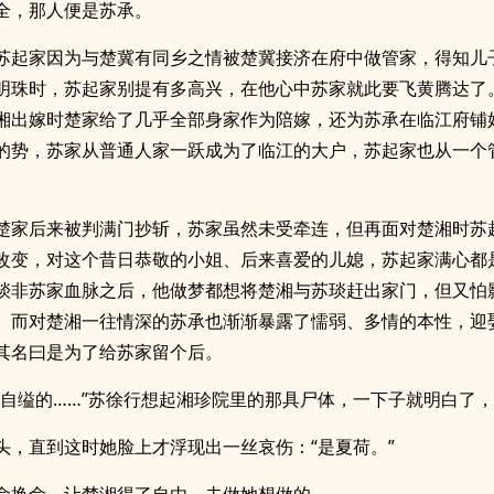
全，那人便是苏承。
苏起家因为与楚冀有同乡之情被楚冀接济在府中做管家，得知儿
明珠时，苏起家别提有多高兴，在他心中苏家就此要飞黄腾达了
湘出嫁时楚家给了几乎全部身家作为陪嫁，还为苏承在临江府铺
的势，苏家从普通人家一跃成为了临江的大户，苏起家也从一个
楚家后来被判满门抄斩，苏家虽然未受牵连，但再面对楚湘时苏
改变，对这个昔日恭敬的小姐、后来喜爱的儿媳，苏起家满心都
琰非苏家血脉之后，他做梦都想将楚湘与苏琰赶出家门，但又怕
。而对楚湘一往情深的苏承也渐渐暴露了懦弱、多情的本性，迎
其名曰是为了给苏家留个后。
年自缢的……”苏徐行想起湘珍院里的那具尸体，一下子就明白了，
头，直到这时她脸上才浮现出一丝哀伤：“是夏荷。”