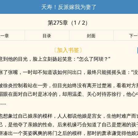
夭寿！反派嫁我为妻了
第275章（1 / 2）
上一章
目录
封面
下一
〔加入书签〕
意到他的目光，脸上立刻扬起笑意：“怎么了阿琰？”
张了张嘴，一时却不知道该如何问出口，最终只能摇摇头道：“没
被徐炎控制着站在一旁，但目光始终没有离开过楚湘，看着对方
眉眼在面对自己时是冰冷的，却用温柔、关心对待苏徐行，他心
……
也想象过自己娘亲的模样，人人都说他娘是宫女，生他时难产而
己，是他夺了亲娘的性命。后来机缘巧合知道了自己是楚湘的孩
拼凑出一个英姿飒爽的将门之后的模样，那时的萧承谦觉得他娘