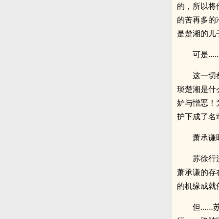
的，所以将
的苦再多的
是楚湘的儿
可是…
这一切
琰楚湘是什
妒与憎恶！
护下成了名
萧承谦
苏徐行
萧承谦的存
的机缘成就
但……