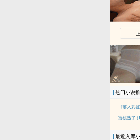
热门小说
蜜桃熟了 (1v
最近入库