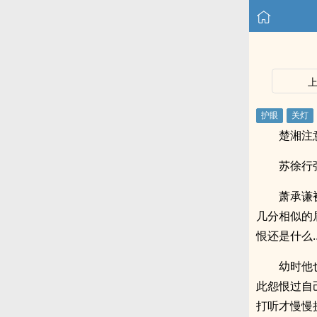
楚湘注
苏徐行
萧承谦
几分相似的
恨还是什么
幼时他
此怨恨过自
打听才慢慢