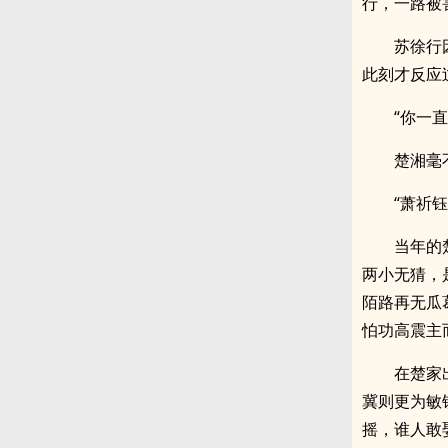
行，一路被
苏徐行
此刻才反应
“你一
楚湘毫
“萧祈
当年的
两小无猜，
陌路再无瓜
怕功高震主
在楚家
冀则更为敏
摇，谁人敢