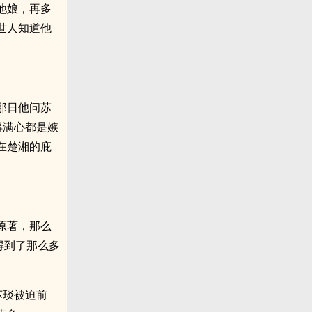
他娘，再多
世人知道他
那日他问苏
得满心都是嫉
在楚湘的庇
原著，那么
得到了那么多
苏琰被迫前