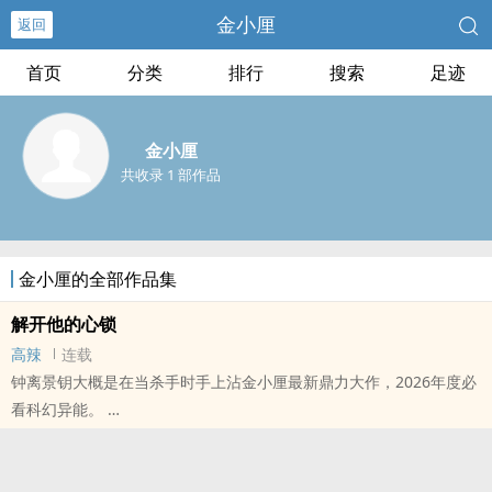
金小厘
返回
首页
分类
排行
搜索
足迹
金小厘
共收录 1 部作品
金小厘的全部作品集
解开他的心锁
高辣
连载
钟离景钥大概是在当杀手时手上沾金小厘最新鼎力大作，2026年度必
看科幻异能。
本站提示：各位书友要是觉得《解开他的心锁》还不错的话请不要忘
记向您QQ群和微博里的朋友推荐哦！